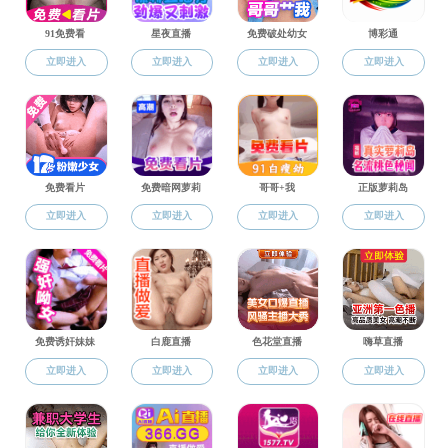
03
阿卡波糖原料和制剂生产关键技术及产业化
2017-04
21
青霉素高单位菌种137#、339#与发酵工艺改进研究
2015-04
序号 项目名称 奖项类型 奖励等级 获奖时间 1 青霉素高...
21
头孢噻肟钠
2015-04
1 头孢噻肟钠 “六五”国际科技攻关奖 攻关奖 1985 国家医药管
理局科技进...
21
硅胺新工艺合成丁胺卡那霉素
2015-04
序号 项目名称 奖项类型 奖励等级 获奖时间 1 硅胺新工...